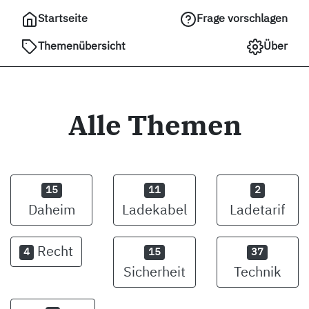
Startseite
Frage vorschlagen
Themenübersicht
Über
Alle Themen
15
11
2
Daheim
Ladekabel
Ladetarif
Recht
4
15
37
Sicherheit
Technik