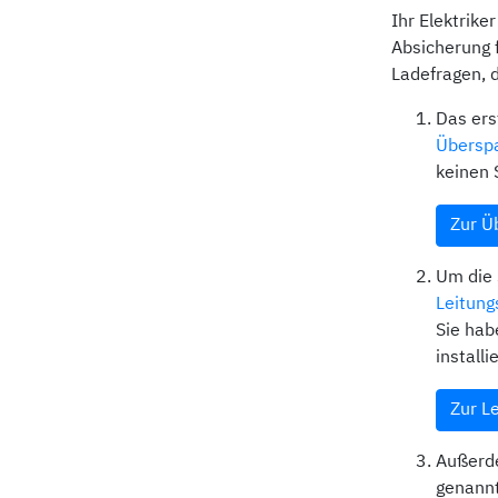
Ihr Elektrik
Absicherung 
Ladefragen, 
Das ers
Überspa
keinen 
Zur Ü
Um die 
Leitung
Sie hab
install
Zur L
Außerde
genann