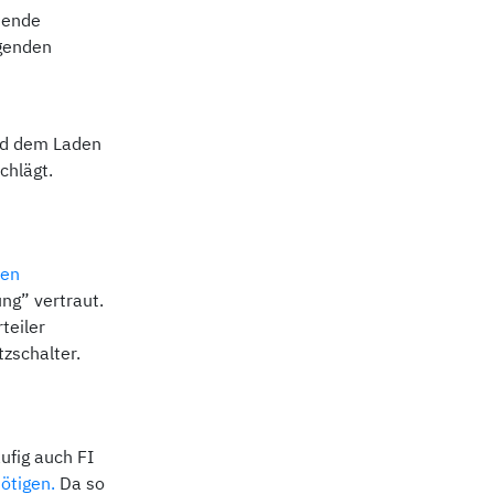
sende
lgenden
end dem Laden
chlägt.
nen
ung” vertraut.
teiler
tzschalter.
ufig auch FI
ötigen.
Da so