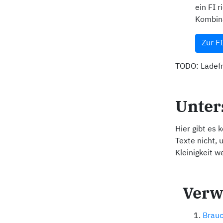
ein FI 
Kombina
Zur F
TODO: Ladefr
Unter
Hier gibt es 
Texte nicht, 
Kleinigkeit w
Verw
Brauc