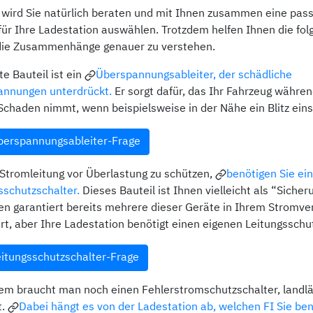
er wird Sie natürlich beraten und mit Ihnen zusammen eine pas
für Ihre Ladestation auswählen. Trotzdem helfen Ihnen die fo
die Zusammenhänge genauer zu verstehen.
te Bauteil ist ein
Überspannungsableiter, der schädliche
nnungen unterdrückt.
Er sorgt dafür, das Ihr Fahrzeug währ
Schaden nimmt, wenn beispielsweise in der Nähe ein Blitz eins
berspannungsableiter-Frage
Stromleitung vor Überlastung zu schützen,
benötigen Sie ei
sschutzschalter.
Dieses Bauteil ist Ihnen vielleicht als “Sicher
en garantiert bereits mehrere dieser Geräte in Ihrem Stromver
iert, aber Ihre Ladestation benötigt einen eigenen Leitungsschu
eitungsschutzschalter-Frage
m braucht man noch einen Fehlerstromschutzschalter, landlä
t.
Dabei hängt es von der Ladestation ab, welchen FI Sie ben