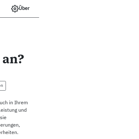
Über
 an?
en
auch in Ihrem
Leistung und
sie
herungen,
rheiten.