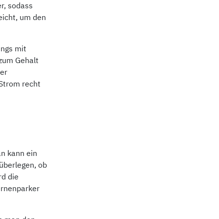
r, sodass
eicht, um den
ings mit
 zum Gehalt
er
Strom recht
an kann ein
überlegen, ob
rd die
ernenparker