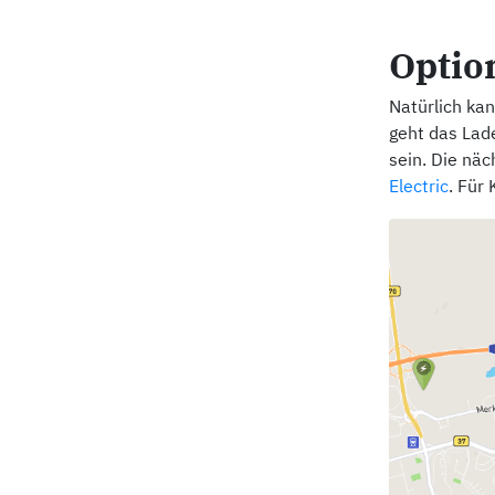
Option
Natürlich ka
geht das Lade
sein. Die näc
Electric
. Für