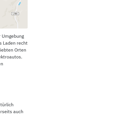
der Umgebung
s Laden recht
iebten Orten
ektroautos.
en
türlich
rseits auch