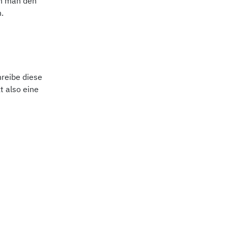
nn man den
.
hreibe diese
t also eine