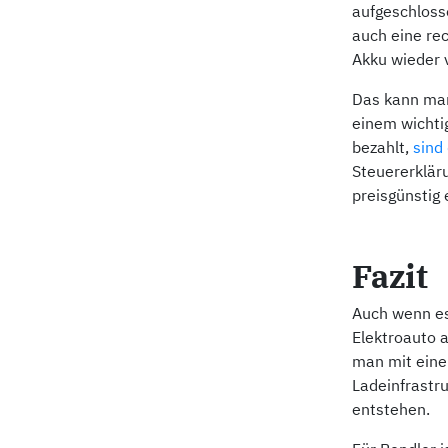
aufgeschloss
auch eine re
Akku wieder
Das kann man
einem wichti
bezahlt,
sind
Steuererklär
preisgünstig 
Fazit
Auch wenn es
Elektroauto 
man mit einer
Ladeinfrastr
entstehen.