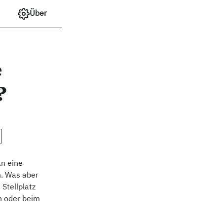
Über
e
?
an eine
n. Was aber
Stellplatz
n oder beim