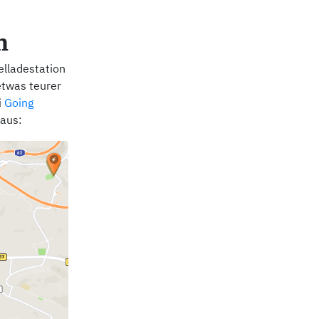
n
elladestation
etwas teurer
i
Going
 aus: